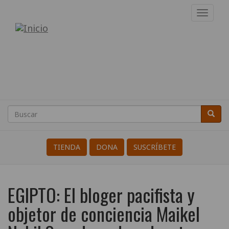
Pasar
Toggl
al
navig
Internacional
contenido
principal
de
Resistentes
a
la
Buscar
Busca
Search
Guerra
TIENDA
DONA
SUSCRÍBETE
EGIPTO: El bloger pacifista y
objetor de conciencia Maikel