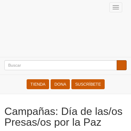
Pasar
Toggl
al
navig
Internacional
contenido
principal
de
Resistentes
a
la
Buscar
Busca
Search
Guerra
TIENDA
DONA
SUSCRÍBETE
Campañas: Día de las/os
Presas/os por la Paz