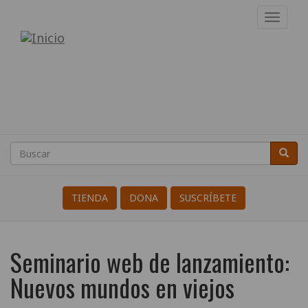
Pasar
Toggl
al
navig
Internacional
contenido
principal
de
Resistentes
a
la
Buscar
Busca
Search
Guerra
TIENDA
DONA
SUSCRÍBETE
Seminario web de lanzamiento:
Nuevos mundos en viejos