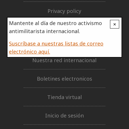
Privacy policy
Mantente al día de nuestro activismo
×
INVOLUCRARTE
antimilitarista internacional.
Apoya a la IRG
Suscríbase a nuestras listas de correo
electrónico aquí.
Nuestra red internacional
Boletines electronicos
Tienda virtual
Inicio de sesión