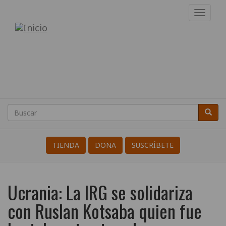
Pasar
Toggl
al
navig
Internacional
contenido
principal
de
Resistentes
a
la
Buscar
Busca
Search
Guerra
TIENDA
DONA
SUSCRÍBETE
Ucrania: La IRG se solidariza
con Ruslan Kotsaba quien fue