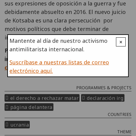
sus expresiones de oposición a la guerra y fue
debidamente absuelto en 2016. El nuevo juicio
de Kotsaba es una clara persecución por
motivos políticos que debe terminar de
inmediato.
Mantente al día de nuestro activismo
×
antimilitarista internacional.
Para conocer los antecedentes y más
información sobre el caso de Ruslan,
Suscríbase a nuestras listas de correo
consulten aquí
.
electrónico aquí.
PROGRAMMES & PROJECTS
el derecho a rechazar matar
declaración irg
página delantera
COUNTRIES
ucrania
THEME