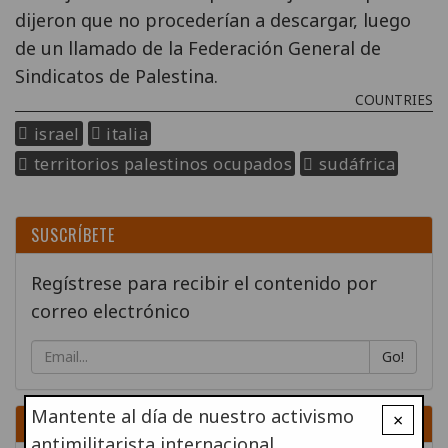
dijeron que no procederían a descargar, luego
de un llamado de la Federación General de
Sindicatos de Palestina.
COUNTRIES
israel
italia
territorios palestinos ocupados
sudáfrica
SUSCRÍBETE
Regístrese para recibir el contenido por
correo electrónico
Go!
Mantente al día de nuestro activismo
×
DONA
antimilitarista internacional.