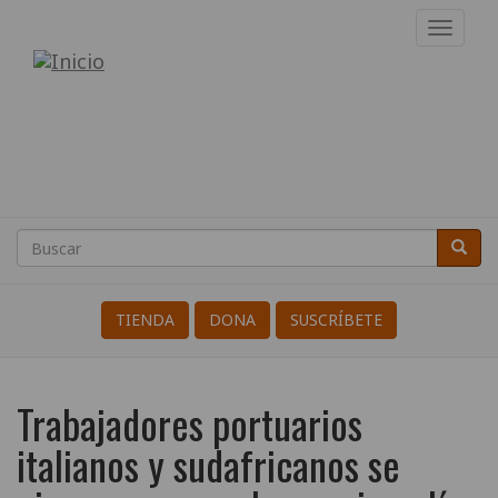
Pasar
Toggl
al
navig
Internacional
contenido
principal
de
Resistentes
a
la
Buscar
Busca
Search
Guerra
TIENDA
DONA
SUSCRÍBETE
Trabajadores portuarios
italianos y sudafricanos se