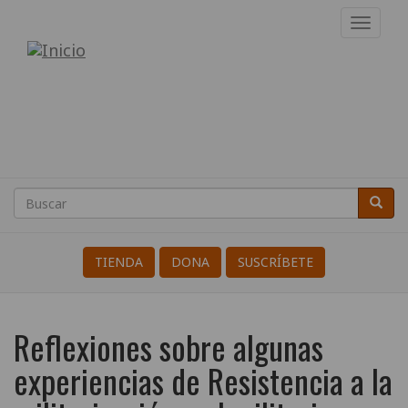
Pasar
Toggl
al
navig
Internacional
contenido
principal
de
Resistentes
a
la
Buscar
Busca
Search
Guerra
TIENDA
DONA
SUSCRÍBETE
Reflexiones sobre algunas
experiencias de Resistencia a la