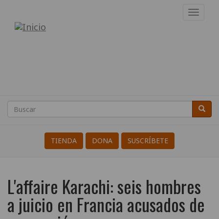
Pasar
Toggl
al
navig
Internacional
contenido
principal
de
Resistentes
a
la
Buscar
Busca
Search
Guerra
TIENDA
DONA
SUSCRÍBETE
L'affaire Karachi: seis hombres
a juicio en Francia acusados de