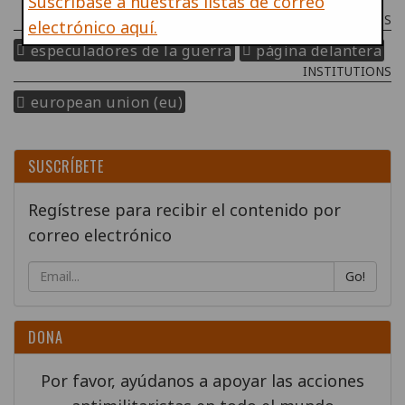
Suscríbase a nuestras listas de correo
PROGRAMMES & PROJECTS
electrónico aquí.
especuladores de la guerra
página delantera
INSTITUTIONS
european union (eu)
SUSCRÍBETE
Regístrese para recibir el contenido por
correo electrónico
Go!
DONA
Por favor, ayúdanos a apoyar las acciones