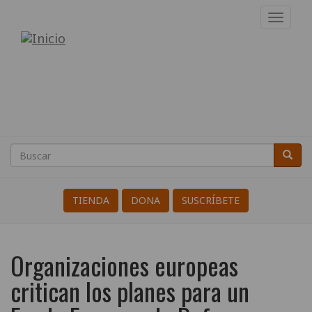
Pasar
Toggl
al
navig
Internacional
contenido
principal
de
Resistentes
a
la
Buscar
Busca
Search
Guerra
TIENDA
DONA
SUSCRÍBETE
Organizaciones europeas
critican los planes para un