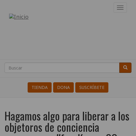
Pasar
Toggl
al
navig
Internacional
contenido
principal
de
Resistentes
a
la
Buscar
Busca
Search
Guerra
TIENDA
DONA
SUSCRÍBETE
Hagamos algo para liberar a los
objetoros de conciencia