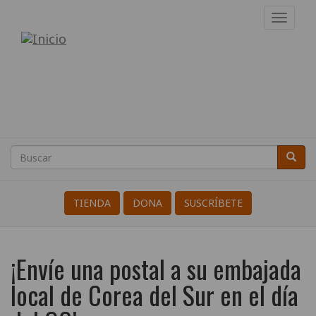
Pasar
Toggl
al
navig
Internacional
contenido
principal
de
Resistentes
a
la
Buscar
Busca
Search
Guerra
TIENDA
DONA
SUSCRÍBETE
¡Envíe una postal a su embajada
local de Corea del Sur en el día