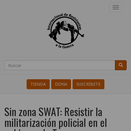
Pasar
Toggl
al
navig
contenido
principal
Internacional
de
Buscar
Busca
Search
Resistentes
a
TIENDA
DONA
SUSCRÍBETE
la
Guerra
Sin zona SWAT: Resistir la
militarización policial en el