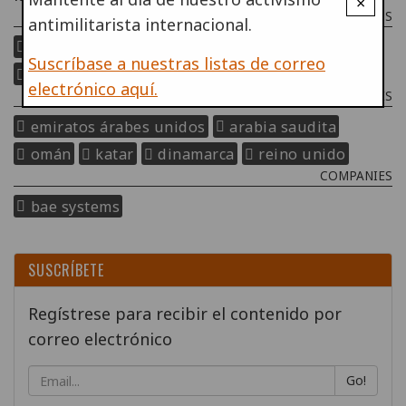
×
PROGRAMMES & PROJECTS
antimilitarista internacional.
especuladores de la guerra
Suscríbase a nuestras listas de correo
programa de noviolencia
electrónico aquí.
COUNTRIES
emiratos árabes unidos
arabia saudita
omán
katar
dinamarca
reino unido
COMPANIES
bae systems
SUSCRÍBETE
Regístrese para recibir el contenido por
correo electrónico
Go!