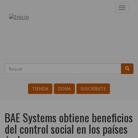
Pasar
Toggl
al
navig
Internacional
contenido
principal
de
Resistentes
a
la
Buscar
Busca
Search
Guerra
TIENDA
DONA
SUSCRÍBETE
BAE Systems obtiene beneficios
del control social en los países