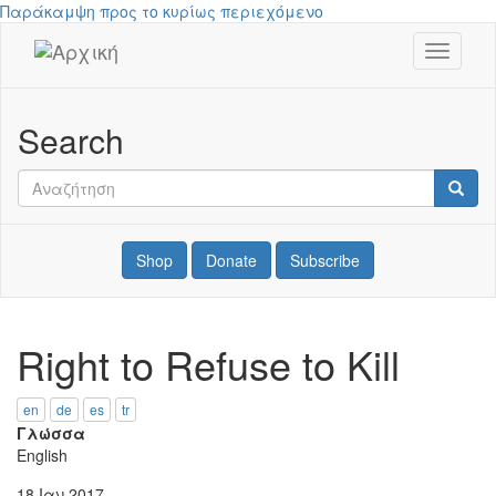
Παράκαμψη προς το κυρίως περιεχόμενο
Toggle
Drupal
navigati
Search
Αναζήτηση
Αναζή
Shop
Donate
Subscribe
Right to Refuse to Kill
en
de
es
tr
Γλώσσα
English
18 Ιαν 2017