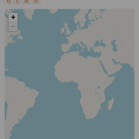
en
fr
de
es
+
−