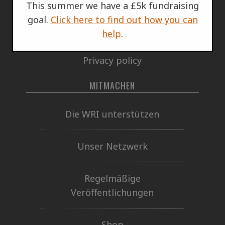
This summer we have a £5k fundraising
goal.
Click here to find out how you can
Satzung und Regeln
help
.
Privacy policy
MITMACHEN
Die WRI unterstützen
Unser Netzwerk
Regelmäßige
Veröffentlichungen
Shop