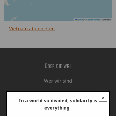
Leaflet
|
©
OpenStreetMap
contributors
Vietnam abonnieren
ÜBER DIE WRI
Wer wir sind
Jahresbericht
×
In a world so divided, solidarity is
everything.
Wie wir uns finanzieren