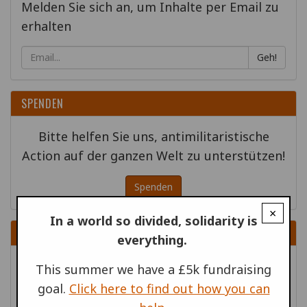
Melden Sie sich an, um Inhalte per Email zu
erhalten
Geh!
SPENDEN
Bitte helfen Sie uns, antimilitaristische
Action auf der ganzen Welt zu unterstützen!
Spenden
×
In a world so divided, solidarity is
VERWANDTE VERÖFFENTLICHUNGEN
everything.
Berichte aus der WRI
| September 2015
This summer we have a £5k fundraising
Berichte aus der WRI
| Oktober 2015
goal.
Click here to find out how you can