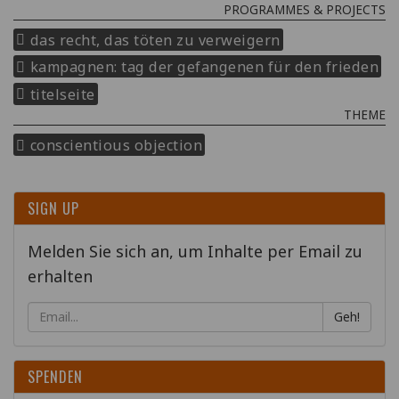
PROGRAMMES & PROJECTS
das recht, das töten zu verweigern
kampagnen: tag der gefangenen für den frieden
titelseite
THEME
conscientious objection
SIGN UP
Melden Sie sich an, um Inhalte per Email zu
erhalten
Geh!
SPENDEN