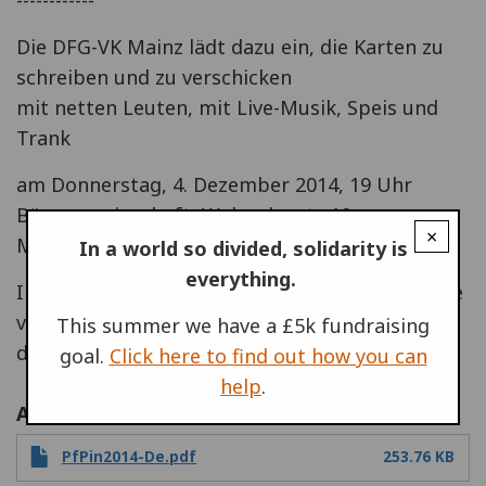
Die DFG-VK Mainz lädt dazu ein, die Karten zu
schreiben und zu verschicken
mit netten Leuten, mit Live-Musik, Speis und
Trank
am Donnerstag, 4. Dezember 2014, 19 Uhr
Bürogemeinschaft, Walpodenstr. 10,
×
MAINZ
In a world so divided, solidarity is
everything.
Im Lauf des Abends zeigen wir Bilder und Filme
von Friedensaktionen aus
This summer we have a £5k fundraising
dem Jahr 2014.
goal.
Click here to find out how you can
help
.
Attached file
PfPin2014-De.pdf
253.76 KB