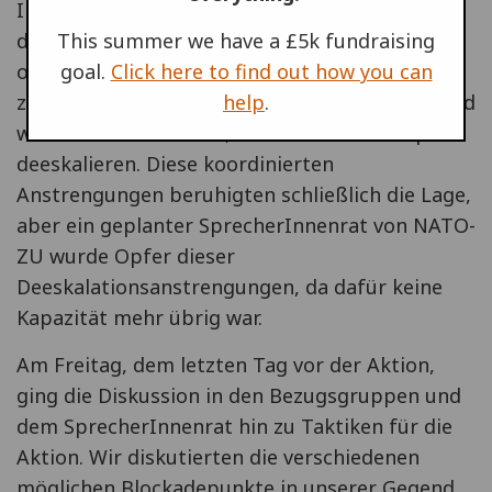
Internationalen Koordinationskomitee (ICC),
das den Gegengipfel und die Demonstration
This summer we have a £5k fundraising
organisierte, und baten das ICC, einen Versuch
goal.
Click here to find out how you can
zu machen, auf die Polizei einzuwirken, während
help
.
wir versuchen würden, im Innern des Camps zu
deeskalieren. Diese koordinierten
Anstrengungen beruhigten schließlich die Lage,
aber ein geplanter SprecherInnenrat von NATO-
ZU wurde Opfer dieser
Deeskalationsanstrengungen, da dafür keine
Kapazität mehr übrig war.
Am Freitag, dem letzten Tag vor der Aktion,
ging die Diskussion in den Bezugsgruppen und
dem SprecherInnenrat hin zu Taktiken für die
Aktion. Wir diskutierten die verschiedenen
möglichen Blockadepunkte in unserer Gegend,