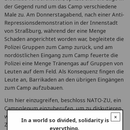
der Gegend rund um das Camp verschiedene
Male zu. Am Donnerstagabend, nach einer Anti-
Repressionsdemonstration in der Innenstadt
von Straßburg, während der eine Menge
Schaden angerichtet worden war, begleitete die
Polizei Gruppen zum Camp zurück, und am
nordöstlichen Eingang zum Camp feuerte die
Polizei eine Menge Tränengas auf Gruppen von
Leuten auf dem Feld. Als Konsequenz fingen die
Leute an, Barrikaden an den übrigen Eingängen
zum Camp aufzubauen.
Um hier einzugreifen, beschloss NATO-ZU, ein
Campplenum einzuberufen, um zu diskutieren,
wie mit der Lage umzugehen sei. Zur selben
×
In a world so divided, solidarity is
Zeit nahmen wir Kontakt auf zum
everything.