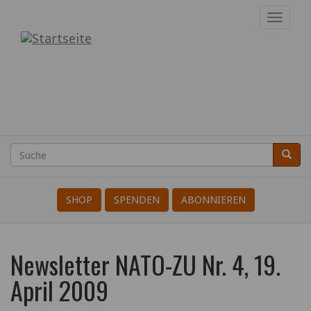
Direkt
Navig
zum
aktivi
Internationale
Inhalt
der
KriegsdienstgegnerInnen
Suche
Suche
Search
SHOP
SPENDEN
ABONNIEREN
Newsletter NATO-ZU Nr. 4, 19.
April 2009