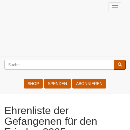
Direkt
Navig
zum
aktivi
Internationale
Inhalt
der
KriegsdienstgegnerInnen
Suche
Suche
Search
SHOP
SPENDEN
ABONNIEREN
Ehrenliste der Gefangenen für
den Frieden 2005