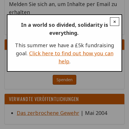
Melden Sie sich an, um Inhalte per Email zu
erhalten
×
In a world so divided, solidarity is
Geh!
everything.
SPENDEN
This summer we have a £5k fundraising
goal.
Click here to find out how you can
Bitte helfen Sie uns, antimilitaristische
help
.
Action auf der ganzen Welt zu unterstützen!
Spenden
VERWANDTE VERÖFFENTLICHUNGEN
Das zerbrochene Gewehr
| Mai 2004