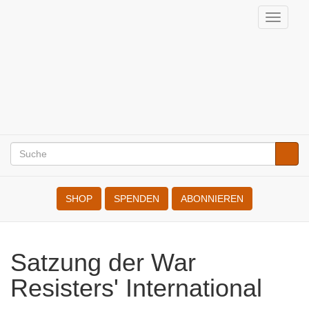
Direkt
Navig
zum
aktivi
Internationale
Inhalt
der
KriegsdienstgegnerInnen
Suche
Suche
Search
SHOP
SPENDEN
ABONNIEREN
Satzung der War Resisters'
International