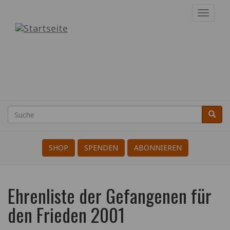
Direkt
Navig
zum
aktivi
Internationale
Inhalt
der
KriegsdienstgegnerInnen
Suche
Suche
Search
SHOP
SPENDEN
ABONNIEREN
Ehrenliste der Gefangenen für
den Frieden 2001