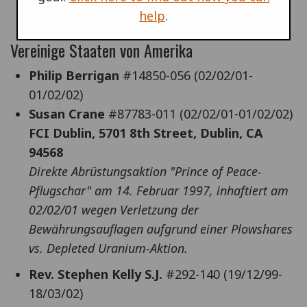
help
.
(Eindringen in eine militärische Einrichtung)
Vereinige Staaten von Amerika
Philip Berrigan
#14850-056 (02/02/01-
01/02/02)
Susan Crane
#87783-011 (02/02/01-01/02/02)
FCI Dublin, 5701 8th Street, Dublin, CA
94568
Direkte Abrüstungsaktion "Prince of Peace-
Pflugschar" am 14. Februar 1997, inhaftiert am
02/02/01 wegen Verletzung der
Bewährungsauflagen aufgrund einer Plowshares
vs. Depleted Uranium-Aktion.
Rev. Stephen Kelly S.J.
#292-140 (19/12/99-
18/03/02)