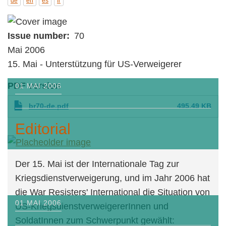
de
en
es
fr
Issue number
70
Mai 2006
15. Mai - Unterstützung für US-Verweigerer
PDF version
01 MAI 2006
br70-de.pdf
495.49 KB
Editorial
Der 15. Mai ist der Internationale Tag zur
Kriegsdienstverweigerung, und im Jahr 2006
hat die War Resisters' International die
Situation von US-
KriegsdienstverweigererInnen und