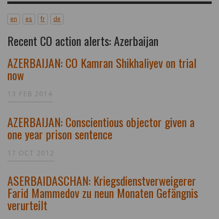
en
es
fr
de
Recent CO action alerts: Azerbaijan
AZERBAIJAN: CO Kamran Shikhaliyev on trial
now
13 FEB 2014
AZERBAIJAN: Conscientious objector given a
one year prison sentence
17 OCT 2012
ASERBAIDASCHAN: Kriegsdienstverweigerer
Farid Mammedov zu neun Monaten Gefängnis
verurteilt