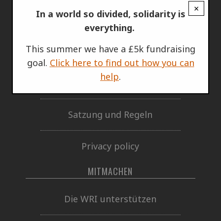
×
In a world so divided, solidarity is
Wer wir sind
everything.
This summer we have a £5k fundraising
Jahresbericht
goal.
Click here to find out how you can
help
.
Wie wir uns finanzieren
Satzung und Regeln
Privacy policy
MITMACHEN
Die WRI unterstützen