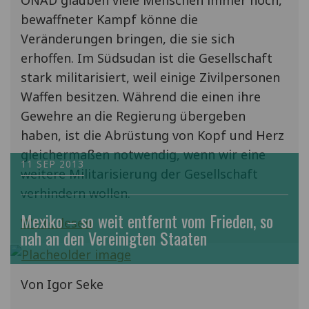
ONAD glauben viele Menschen immer noch,
bewaffneter Kampf könne die
Veränderungen bringen, die sie sich
erhoffen. Im Südsudan ist die Gesellschaft
stark militarisiert, weil einige Zivilpersonen
Waffen besitzen. Während die einen ihre
Gewehre an die Regierung übergeben
haben, ist die Abrüstung von Kopf und Herz
gleichermaßen notwendig, wenn wir eine
11 SEP 2013
weitere Militarisierung der Gesellschaft
verhindern wollen.
Mexiko – so weit entfernt vom Frieden, so
Weiterlesen
nah an den Vereinigten Staaten
Von Igor Seke