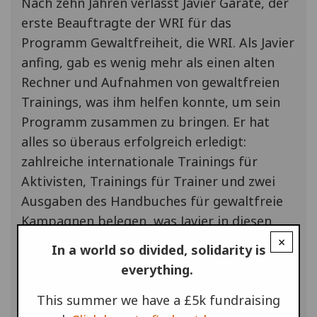
Nach zehn Jahren verlässt Javier Gárate, der
erste Beauftragte der WRI für das
Programm Gewaltfreiheit, die WRI. Als Javier
anfing, gab es wenig mehr als einen alten
Rechner und Aufnahmen von gewaltfreien
Trainings, was ihm helfen konnte, um sein
Programm zusammen zu bringen. Er hat
alles so überaus erfolgreich erledigt:
zahlreiche internationale Trainings für
Aktivisten, Trainings für Trainer und zwei
Ausgaben des Handbuches für gewaltfreie
Kampagnen belegen, was Javier in diesen
zehn Jahren erreicht hat. Dazu natürlich
×
In a world so divided, solidarity is
noch drei "Vierjahreskonferenzen" in
everything.
Deutschland, Indien und Südafrika, bei
This summer we have a £5k fundraising
denen Javier zusammen mit seinen