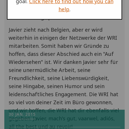
goal.
Click here to find out how you can
MitarbeiterInnen eine prägende Rolle bei
help
.
der Vorbereitung und erfolgreichen
Durchführung spielte.
Javier zieht nach Belgien, aber er wird
weiterhin in einigen der Netzwerke der WRI
mitarbeiten. Somit haben wir Gründe zu
hoffen, dass dieser Abschied auch ein "Auf
Wiedersehen" ist. Wir danken Javier sehr für
seine unermüdliche Arbeit, seine
Freundlichkeit, seine Liebenswürdigkeit,
seine Hingabe, seinen Humor und sein
leidenschaftliches Engagement. Die WRI hat
so viel von deiner Zeit im Büro gewonnen,
und wir hoffen, die WRI hat dir ebenfalls viel
30 JAN. 2015
gegeben. Javier, mach's gut, vaarwel, adiós,
all the best und au revoir!