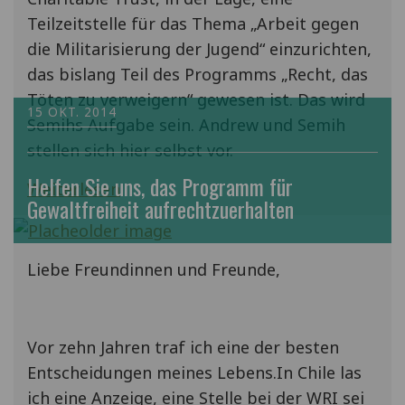
Teilzeitstelle für das Thema „Arbeit gegen
die Militarisierung der Jugend“ einzurichten,
das bislang Teil des Programms „Recht, das
Töten zu verweigern“ gewesen ist. Das wird
15 OKT. 2014
Semihs Aufgabe sein. Andrew und Semih
stellen sich hier selbst vor.
Helfen Sie uns, das Programm für
Weiterlesen
Gewaltfreiheit aufrechtzuerhalten
Liebe Freundinnen und Freunde,
Vor zehn Jahren traf ich eine der besten
Entscheidungen meines Lebens.In Chile las
ich eine Anzeige, eine Stelle bei der WRI sei