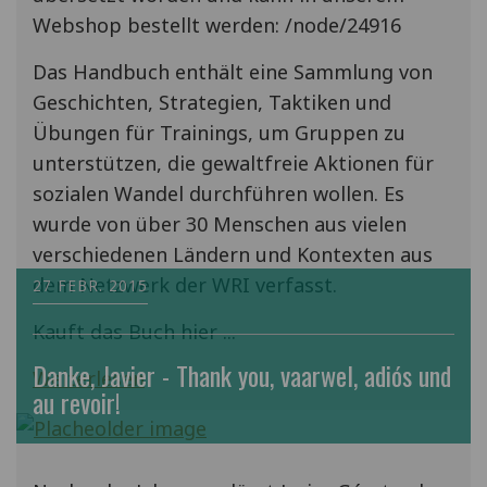
Webshop bestellt werden: /node/24916
Das Handbuch enthält eine Sammlung von
Geschichten, Strategien, Taktiken und
Übungen für Trainings, um Gruppen zu
unterstützen, die gewaltfreie Aktionen für
sozialen Wandel durchführen wollen. Es
wurde von über 30 Menschen aus vielen
verschiedenen Ländern und Kontexten aus
dem Netzwerk der WRI verfasst.
27 FEBR. 2015
Kauft das Buch hier ...
Danke, Javier - Thank you, vaarwel, adiós und
Weiterlesen
au revoir!