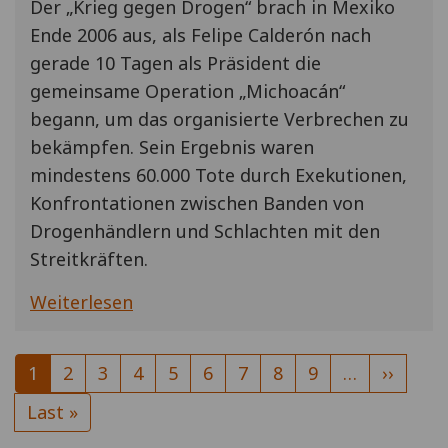
Der „Krieg gegen Drogen“ brach in Mexiko
Ende 2006 aus, als Felipe Calderón nach
gerade 10 Tagen als Präsident die
gemeinsame Operation „Michoacán“
begann, um das organisierte Verbrechen zu
bekämpfen. Sein Ergebnis waren
mindestens 60.000 Tote durch Exekutionen,
Konfrontationen zwischen Banden von
Drogenhändlern und Schlachten mit den
Streitkräften.
Weiterlesen
Seitennummerierung
Aktuelle
1
Seite
2
Seite
3
Seite
4
Seite
5
Seite
6
Seite
7
Seite
8
Seite
9
…
Nächst
››
Seite
Seite
Letzte
Last »
Seite