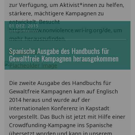
zur Verfügung, um Aktivist*innen zu helfen,
stärkere, mächtigere Kampagnen zu
entwickelt. Besucht
01 DEZ. 2015
https://www.nonviolence.wri-irg.org/de, um
mehr herauszufinden.
Spanische Ausgabe des Handbuchs für
Weiterlesen
Gewaltfreie Kampagnen herausgekommen
Die zweite Ausgabe des Handbuchs für
Gewaltfreie Kampagnen kam auf Englisch
2014 heraus und wurde auf der
internationalen Konferenz in Kapstadt
vorgestellt. Das Buch ist jetzt mit Hilfe einer
Crowdfunding-Kampagne ins Spanische
übersetzt worden und kann in unserem