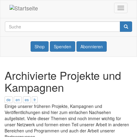
Direkt
Navigati
zum
Internationale
aktivier
Inhalt
der
Suche
Suche
Search
KriegsdienstgegnerInnen
Shop
Spenden
Abonnieren
Archivierte Projekte und
Kampagnen
de
en
es
fr
Einige unserer früheren Projekte, Kampagnen und
Veröffentlichungen sind hier zum einfachen Nachsehen
aufgelistet. Viele dieser Themen sind noch immer wichtig für
unser Netzwerk und formen einen Teil unserer Arbeit in anderen
Bereichen und Programmen und auch der Arbeit unserer
Partnergruppen.