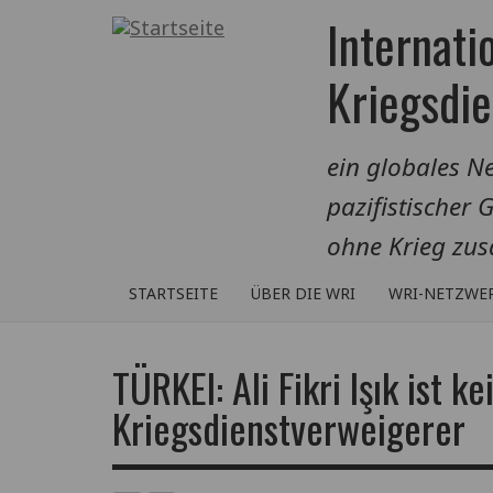
Direkt
Internati
zum
Inhalt
Kriegsdi
ein globales Ne
pazifistischer 
ohne Krieg zu
STARTSEITE
ÜBER DIE WRI
WRI-NETZWE
TÜRKEI: Ali Fikri Işık ist k
Kriegsdienstverweigerer