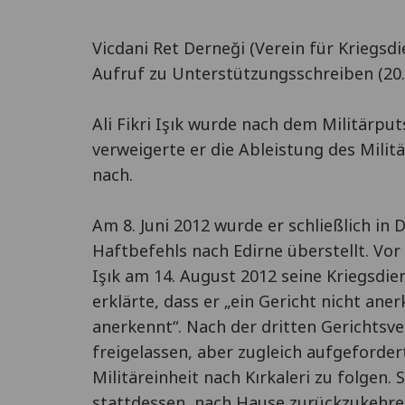
Vicdani Ret Derneği (Verein für Kriegsd
Aufruf zu Unterstützungsschreiben (20.1
Ali Fikri Işık wurde nach dem Militärput
verweigerte er die Ableistung des Mili
nach.
Am 8. Juni 2012 wurde er schließlich in
Haftbefehls nach Edirne überstellt. Vor d
Işık am 14. August 2012 seine Kriegsdi
erklärte, dass er „ein Gericht nicht an
anerkennt“. Nach der dritten Gerichtsv
freigelassen, aber zugleich aufgeforder
Militäreinheit nach Kırkaleri zu folgen. 
stattdessen, nach Hause zurückzukehren