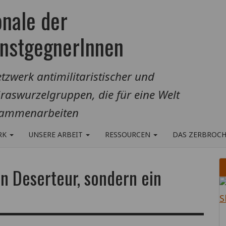
onale der
enstgegnerInnen
tzwerk antimilitaristischer und
Graswurzelgruppen, die für eine Welt
sammenarbeiten
RK
UNSERE ARBEIT
RESSOURCEN
DAS ZERBROC
ein Deserteur, sondern ein