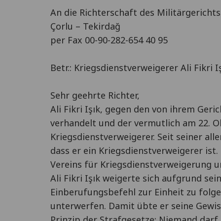
An die Richterschaft des Militärgericht
Çorlu – Tekirdağ
per Fax 00-90-282-654 40 95
Betr.: Kriegsdienstverweigerer Ali Fikri I
Sehr geehrte Richter,
Ali Fikri Işık, gegen den von ihrem Ger
verhandelt und der vermutlich am 22. Okt
Kriegsdienstverweigerer. Seit seiner all
dass er ein Kriegsdienstverweigerer ist
Vereins für Kriegsdienstverweigerung u
Ali Fikri Işık weigerte sich aufgrund s
Einberufungsbefehl zur Einheit zu folg
unterwerfen. Damit übte er seine Gewisse
Prinzip der Strafgesetze: Niemand dar