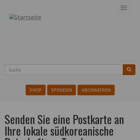
Direkt
Navig
zum
aktivi
Internationale
Inhalt
der
KriegsdienstgegnerInnen
Suche
Suche
Search
SHOP
SPENDEN
ABONNIEREN
Senden Sie eine Postkarte an
Ihre lokale südkoreanische