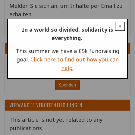
Melden Sie sich an, um Inhalte per Email zu
erhalten
×
Geh!
In a world so divided, solidarity is
everything.
SPENDEN
This summer we have a £5k fundraising
goal.
Click here to find out how you can
Bitte helfen Sie uns, antimilitaristische
help
.
Action auf der ganzen Welt zu unterstützen!
Spenden
VERWANDTE VERÖFFENTLICHUNGEN
This article is not yet related to any
publications