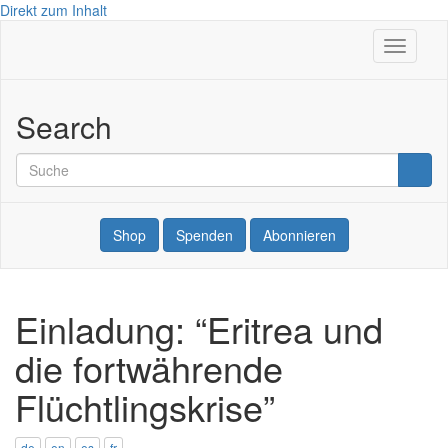
Direkt zum Inhalt
Navigati
Internationale
aktivier
der
Search
KriegsdienstgegnerInnen
Suche
Suche
Shop
Spenden
Abonnieren
Einladung: “Eritrea und
die fortwährende
Flüchtlingskrise”
de
en
es
fr