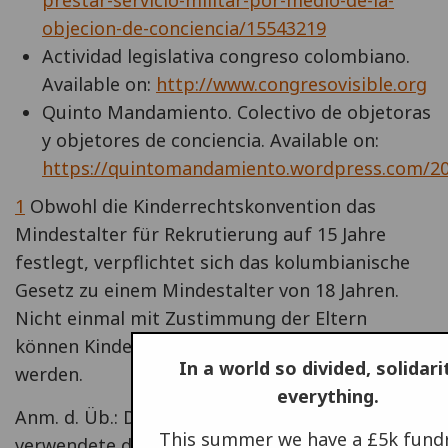
objecion-de-conciencia/15543219
Actividad legislativa congreso colombiano.
Available on:
http://www.congresovisible.org
Quinto Mandamiento. Colectivo de objetoras
y objetores de conciencia. Available on:
https://quintomandamiento.wordpress.com/20
1
Obwohl die Kinderrechtskonvention das
Mindestalter für Rekrutierung auf 15 Jahre
festlegt, verpflichtet sich das kolumbianische
Gesetz zu einem Mindestalter von 18 Jahren.
Nicht einmal mit Zustimmung der Eltern
können Kinder unter 16 Jahren rekrutiert
In a world so divided, solidari
werden.
everything.
Anm. d. Üb.: Die Originalfassung des Artikels
This summer we have a £5k fundr
verwendete den Begriff „declare one's situation“.