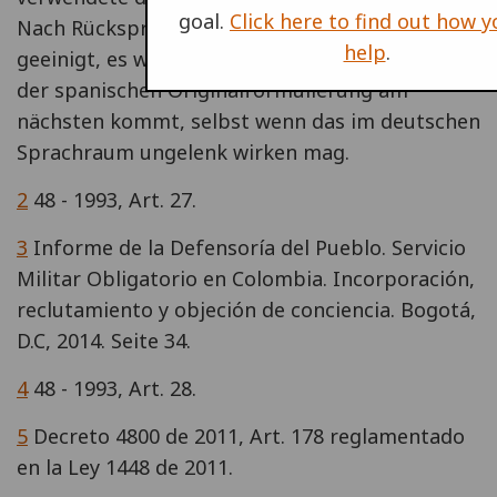
goal.
Click here to find out how 
Nach Rücksprache wurde sich hier darauf
help
.
geeinigt, es wortgleich zu übersetzen, da dies
der spanischen Originalformulierung am
nächsten kommt, selbst wenn das im deutschen
Sprachraum ungelenk wirken mag.
2
48 - 1993, Art. 27.
3
Informe de la Defensoría del Pueblo. Servicio
Militar Obligatorio en Colombia. Incorporación,
reclutamiento y objeción de conciencia. Bogotá,
D.C, 2014. Seite 34.
4
48 - 1993, Art. 28.
5
Decreto 4800 de 2011, Art. 178 reglamentado
en la Ley 1448 de 2011.