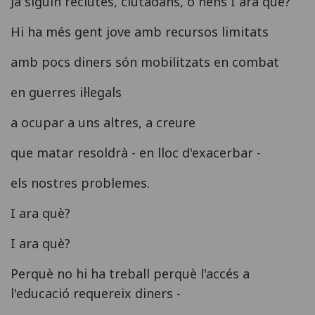
Ja siguin reclutes, ciutadans, o nens I ara què?
Hi ha més gent jove amb recursos limitats
amb pocs diners són mobilitzats en combat
en guerres il·legals
a ocupar a uns altres, a creure
que matar resoldrà - en lloc d'exacerbar -
els nostres problemes.
I ara què?
I ara què?
Perquè no hi ha treball perquè l'accés a
l'educació requereix diners -