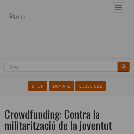
Vés
Toggl
al
navig
Drupal
contingut
Cerca
Cerca
Search
SHOP
DONATE
SUBSCRIBE
Crowdfunding: Contra la
militarització de la joventut