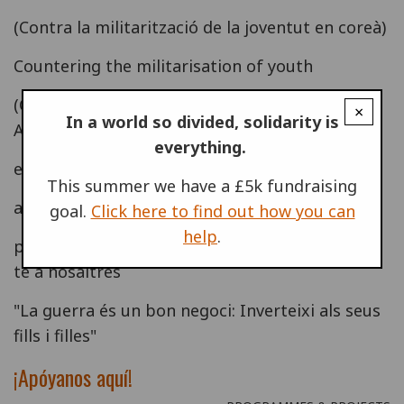
(Contra la militarització de la joventut en coreà)
Countering the militarisation of youth
(Contra la militarització de la joventut en
×
In a world so divided, solidarity is
Anglés)
everything.
explicarem aquesta història
This summer we have a £5k fundraising
amb la teva ajuda
goal.
Click here to find out how you can
help
.
per detenir la normalització de la guerra uneix-
te a nosaltres
"La guerra és un bon negoci: Inverteixi als seus
fills i filles"
¡Apóyanos
aquí
!