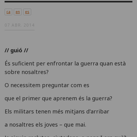
ca
en
es
07 ABR. 2014
// guió //
És suficient per enfrontar la guerra quan està
sobre nosaltres?
O necessitem preguntar com es
que el primer que aprenem és la guerra?
Els militars tenen més mitjans d'arribar
a nosaltres els joves – que mai.